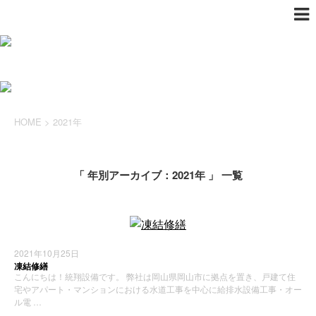
HOME
>
2021年
「 年別アーカイブ：2021年 」 一覧
2021年10月25日
凍結修繕
こんにちは！統翔設備です。 弊社は岡山県岡山市に拠点を置き、戸建て住
宅やアパート・マンションにおける水道工事を中心に給排水設備工事・オー
ル電 …