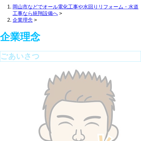
岡山市などでオール電化工事や水回りリフォーム・水道
工事なら統翔設備へ
>
企業理念
>
企業理念
ごあいさつ